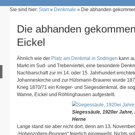
Sie sind hier:
Start
»
Denkmale
»
Die abhanden gekommen
Die abhanden gekommen
Eickel
Ähnlich wie der
Platz am Denkmal in Sodingen
kann au
Markt im Sud- und Treberviertel, eine besondere Denkm
Nachbarschaft zur im 14. oder 15. Jahrhundert erricht
Johanneskirche und zur Hülsmann-Brauerei wurde 187
Krieg 1870/71 ein Krieger- und Siegesdenkmal, die s
Wanne, Eickel und Röhlinghausen aufgestellt.
Siegessäule, 1920er Jahre, 
Herne
Lange stand sie aber nicht dort, denn am 13. November
„Hohenzollern-Brunnen“ feierlich eingeweiht. Nichts s