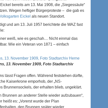
ickel bereits am 13. Mai 1908, die „Siegessäule“
etzen. Wegen heftiger Bürgerproteste – die gab es
Volksgarten Eickel
als neuen Standort.
gt und am 13. Juli 1957 berichtete die WAZ fast
le:
iner weiß, wie es geschah… Nicht einmal das
dbar. Wie ein Veteran von 1871 – einfach
s, 13. November 1909, Foto Stadtarchiv
lässt Fragen offen. Während feststehen dürfte,
sche Kaiserkrone emporhob, der „NS-
es Brunnensockels, der erhalten blieb, ungeklärt.
n Brunnen an anderer Stelle wieder aufzubauen“,
r heißt es: „Vorerst wurde der Plan
offenhalten, den Brunnen später wieder