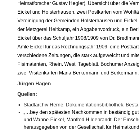
Heimatforscher Gustav Hegler), Übersicht über die V
Eickel und Holsterhausen, zwei Postkarten vom Wohltät
Vereinigung der Gemeinden Holsterhausen und Eickel 
der Metzgerei Heitkamp, ein Abgabenvordruck, ein Be
Eickel über das Schuljahr 1908/1909 von Dr. Bredlmann
Amte Eickel für das Rechnungsjahr 1909, eine Postkart
verschiedene Zeitungen, die stark aufgeweicht und mite
Fisimatenten, Rhein. West. Tageblatt. Bochumer Anzeig
zwei Visitenkarten Maria Berkermann und Berkermann
Jürgen Hagen
Quellen:
Stadtarchiv Herne, Dokumentationsbibliothek, Bes
„…bey den spätesten Nachkommen in beständig gu
und Wanne-Eickel, Manfred Hildebrandt, Der Emsche
herausgegeben von der Gesellschaft für Heimatkund