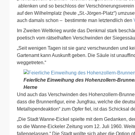
ablenken und so beschloss der Verschönerungsverein E
auf den Wilhelmplatz (heute „St.-Jörgen-Platz“) umzus
auch damals schon – bestimmte man letztendlich den
Im Zweiten Weltkrieg wurde das Denkmal stark beschädi
poetisch vom rätselhaften Verschwinden der Siegessäu
„Seit wenigen Tagen ist sie ganz verschwunden und ke
Gartenamt kann Auskunft geben. Die Säule ist unauffin
weggetreten.“
Feierliche Einweihung des Hohenzollern-Brunnen
Herne
Und auch das Verschwinden des Hohenzollern-Brunnens 
dass die Brunnenfigur, eine Jungfrau, welche die deut
Metallspendeaktion“ zum Opfer fiel, ist das Schicksal d
„Die Stadt Wanne-Eickel spielte mit dem Gedanken, de
so die Wanne-Eickeler Zeitung vom 12. Juli 1960. Weite
fallengelassen.“ Die Stadt wollte sich aber die Option 