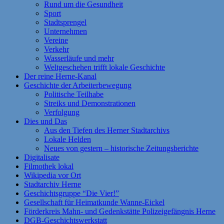
Rund um die Gesundheit
Sport
Stadtsprengel
Unternehmen
Vereine
Verkehr
Wasserläufe und mehr
Weltgeschehen trifft lokale Geschichte
Der reine Herne-Kanal
Geschichte der Arbeiterbewegung
Politische Teilhabe
Streiks und Demonstrationen
Verfolgung
Dies und Das
Aus den Tiefen des Herner Stadtarchivs
Lokale Helden
Neues von gestern – historische Zeitungsberichte
Digitalisate
Filmothek lokal
Wikipedia vor Ort
Stadtarchiv Herne
Geschichtsgruppe “Die Vier!”
Gesellschaft für Heimatkunde Wanne-Eickel
Förderkreis Mahn- und Gedenkstätte Polizeigefängnis Herne
DGB-Geschichtswerkstatt