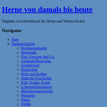
Zum
Herne von damals bis heute
Inhalt
springen
Digitales Geschichtsbuch für Herne und Wanne-Eickel
Navigator
Start
Stadtgeschichte
Bergbauindustrie
Denkmale
Flur, Gewann und Co.
Gebäude/Bauwerke
Gesellschaft
Histörchen
Höfe und Kotten
Jüdische Geschichte
Kult, Kultur, Kunst
Lebenserinnerungen
Migrationsgeschichte
Personen
Plätze
Politik