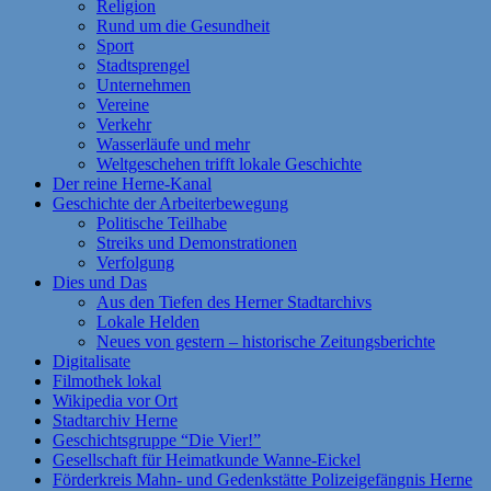
Religion
Rund um die Gesundheit
Sport
Stadtsprengel
Unternehmen
Vereine
Verkehr
Wasserläufe und mehr
Weltgeschehen trifft lokale Geschichte
Der reine Herne-Kanal
Geschichte der Arbeiterbewegung
Politische Teilhabe
Streiks und Demonstrationen
Verfolgung
Dies und Das
Aus den Tiefen des Herner Stadtarchivs
Lokale Helden
Neues von gestern – historische Zeitungsberichte
Digitalisate
Filmothek lokal
Wikipedia vor Ort
Stadtarchiv Herne
Geschichtsgruppe “Die Vier!”
Gesellschaft für Heimatkunde Wanne-Eickel
Förderkreis Mahn- und Gedenkstätte Polizeigefängnis Herne