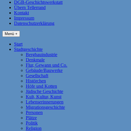
DGB-Geschichtswerkstatt
Übern Tellerrand
Kontakt
Impressum
Datenschutzerklärung
Menü +
Start
Stadtgeschichte
Bergbauindustrie
Denkmale
Flur, Gewann und Co.
Gebäude/Bauwerke
Gesellschaft
Histörchen
Höfe und Kotten
Jüdische Geschichte
Kult, Kultur, Kunst
Lebenserinnerungen
Migrationsgeschichte
Personen
Plätze
Politik
Religion