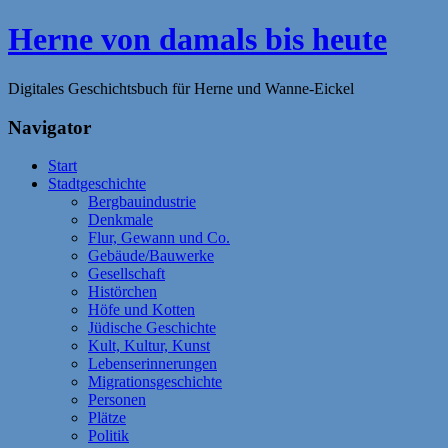
Zum
Herne von damals bis heute
Inhalt
springen
Digitales Geschichtsbuch für Herne und Wanne-Eickel
Navigator
Start
Stadtgeschichte
Bergbauindustrie
Denkmale
Flur, Gewann und Co.
Gebäude/Bauwerke
Gesellschaft
Histörchen
Höfe und Kotten
Jüdische Geschichte
Kult, Kultur, Kunst
Lebenserinnerungen
Migrationsgeschichte
Personen
Plätze
Politik