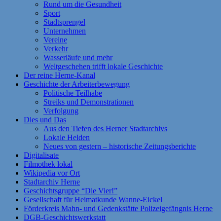
Rund um die Gesundheit
Sport
Stadtsprengel
Unternehmen
Vereine
Verkehr
Wasserläufe und mehr
Weltgeschehen trifft lokale Geschichte
Der reine Herne-Kanal
Geschichte der Arbeiterbewegung
Politische Teilhabe
Streiks und Demonstrationen
Verfolgung
Dies und Das
Aus den Tiefen des Herner Stadtarchivs
Lokale Helden
Neues von gestern – historische Zeitungsberichte
Digitalisate
Filmothek lokal
Wikipedia vor Ort
Stadtarchiv Herne
Geschichtsgruppe “Die Vier!”
Gesellschaft für Heimatkunde Wanne-Eickel
Förderkreis Mahn- und Gedenkstätte Polizeigefängnis Herne
DGB-Geschichtswerkstatt