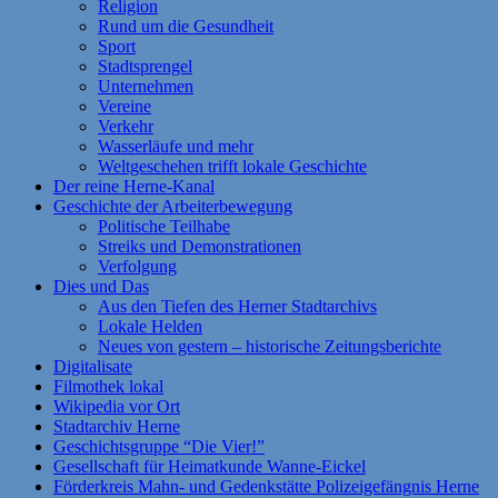
Religion
Rund um die Gesundheit
Sport
Stadtsprengel
Unternehmen
Vereine
Verkehr
Wasserläufe und mehr
Weltgeschehen trifft lokale Geschichte
Der reine Herne-Kanal
Geschichte der Arbeiterbewegung
Politische Teilhabe
Streiks und Demonstrationen
Verfolgung
Dies und Das
Aus den Tiefen des Herner Stadtarchivs
Lokale Helden
Neues von gestern – historische Zeitungsberichte
Digitalisate
Filmothek lokal
Wikipedia vor Ort
Stadtarchiv Herne
Geschichtsgruppe “Die Vier!”
Gesellschaft für Heimatkunde Wanne-Eickel
Förderkreis Mahn- und Gedenkstätte Polizeigefängnis Herne