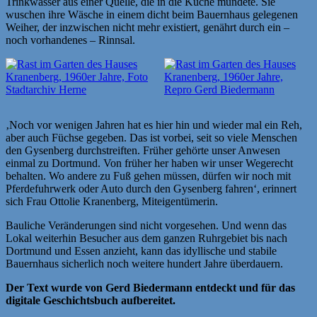
Trinkwasser aus einer Quelle, die in die Küche mündete. Sie
wuschen ihre Wäsche in einem dicht beim Bauernhaus gelegenen
Weiher, der inzwischen nicht mehr existiert, genährt durch ein –
noch vorhandenes – Rinnsal.
‚Noch vor wenigen Jahren hat es hier hin und wieder mal ein Reh,
aber auch Füchse gegeben. Das ist vorbei, seit so viele Menschen
den Gysenberg durchstreiften. Früher gehörte unser Anwesen
einmal zu Dortmund. Von früher her haben wir unser Wegerecht
behalten. Wo andere zu Fuß gehen müssen, dürfen wir noch mit
Pferdefuhrwerk oder Auto durch den Gysenberg fahren‘, erinnert
sich Frau Ottolie Kranenberg, Miteigentümerin.
Bauliche Veränderungen sind nicht vorgesehen. Und wenn das
Lokal weiterhin Besucher aus dem ganzen Ruhrgebiet bis nach
Dortmund und Essen anzieht, kann das idyllische und stabile
Bauernhaus sicherlich noch weitere hundert Jahre überdauern.
Der Text wurde von Gerd Biedermann entdeckt und für das
digitale Geschichtsbuch aufbereitet.