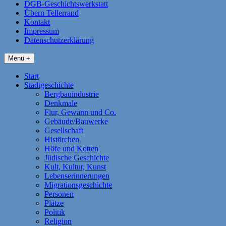
DGB-Geschichtswerkstatt
Übern Tellerrand
Kontakt
Impressum
Datenschutzerklärung
Menü +
Start
Stadtgeschichte
Bergbauindustrie
Denkmale
Flur, Gewann und Co.
Gebäude/Bauwerke
Gesellschaft
Histörchen
Höfe und Kotten
Jüdische Geschichte
Kult, Kultur, Kunst
Lebenserinnerungen
Migrationsgeschichte
Personen
Plätze
Politik
Religion