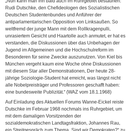
„Nun kann man ihn bald auch im Ruhrgebiet bestaunen:
Rudi Dutschke, den Chefideologen des Sozialistischen
Deutschen Studentenbundes und Anführer der
antiparlamentarischen Opposition von Linksaußen. So
weltfremd der junge Mann mit dem Rollkragenpulli,
unrasiertem Gesicht und Haartolle auch anmutet, er hat es
verstanden, die Diskussionen über das Unbehagen der
Jugend im Allgemeinen und die Hochschulreform im
Besonderen für seine Zwecke auszunutzen. Von Kiel bis
München vergeht kaum eine Woche ohne Diskussionen
mit diesem Star aller Demonstrationen, Der heute 28-
jährige Soziologie-Student hat erreicht, was längst nicht
alle Nobelpreisträger und Professoren geschafft haben:
eine bundesweite Publizität.“ (WAZ vom 18.1.1968)
Auf Einladung des Aktuellen Forums Wanne-Eickel reiste
Dutschke im Februar 1968 nochmals ins Ruhrgebiet, um
mit dem damaligen Vorsitzenden der
sozialdemokratischen Landtagsfraktion, Johannes Rau,
ein Streitgespräch zum Thema „Sind wir Demokraten?“ zu