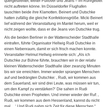
quergestreifter, weiter Pullover und Jeans – im Ruhrgebiet
nicht auftreten könne. Im Düsseldorfer Flughafen
tauschten beide ihre Klamotten. Beinert und Dutschke
hatten zufällig die gleiche Konfektionsgröße. Micki Beinert
lief während der Veranstaltung im Mantel herum, weil er
nicht zeigen wollte, dass er die Jeans von Dutschke trug.
Als die beiden Berliner in der Wattenscheider Stadthalle
eintrafen, führte Organisator Hellwig Rudi Dutschke in
einen Nebenraum, damit er sich frisch machen konnte.
Veranstalter Helmut Hellwig erinnerte sich: „Als ich
Dutschke zur Bühne führte, brauchten wir in der relativ
kleinen Wattenscheider Stadthalle über zwanzig Minuten
bis wir sie erreichten. Immer wieder sprangen Menschen
auf und bedrängten Dutschke: , Rudi, wir kommen aus
dem Sauerland, wir sind drei Leute, was müssen wir tun,
um den Kampf zu verstärken?‘ Die sahen in Rudi
Dutschke einen Propheten. Und immer wieder der Ruf: ,
Rudi, wir kommen aus dem Hessenland, kannst du nicht
mal …‘ Und Rudi nahm sich Zeit für diese Menschen.“