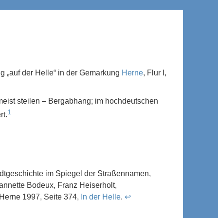
 „auf der Helle“ in der Gemarkung
Herne
, Flur I,
 meist steilen – Bergabhang; im hochdeutschen
1
rt.
adtgeschichte im Spiegel der Straßennamen,
eannette Bodeux, Franz Heiserholt,
 Herne 1997, Seite 374,
In der Helle
.
↩︎