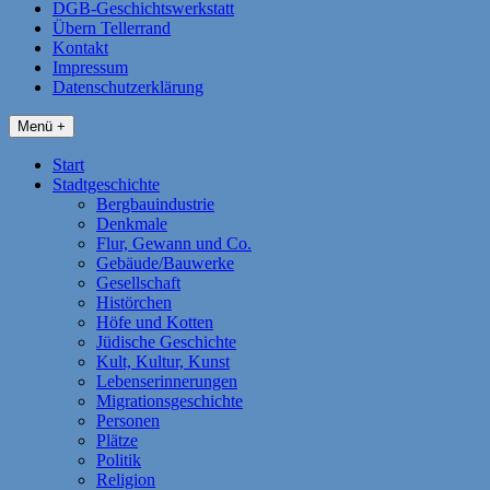
DGB-Geschichtswerkstatt
Übern Tellerrand
Kontakt
Impressum
Datenschutzerklärung
Menü +
Start
Stadtgeschichte
Bergbauindustrie
Denkmale
Flur, Gewann und Co.
Gebäude/Bauwerke
Gesellschaft
Histörchen
Höfe und Kotten
Jüdische Geschichte
Kult, Kultur, Kunst
Lebenserinnerungen
Migrationsgeschichte
Personen
Plätze
Politik
Religion