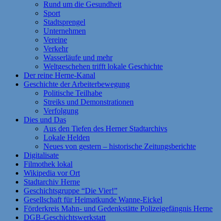
Rund um die Gesundheit
Sport
Stadtsprengel
Unternehmen
Vereine
Verkehr
Wasserläufe und mehr
Weltgeschehen trifft lokale Geschichte
Der reine Herne-Kanal
Geschichte der Arbeiterbewegung
Politische Teilhabe
Streiks und Demonstrationen
Verfolgung
Dies und Das
Aus den Tiefen des Herner Stadtarchivs
Lokale Helden
Neues von gestern – historische Zeitungsberichte
Digitalisate
Filmothek lokal
Wikipedia vor Ort
Stadtarchiv Herne
Geschichtsgruppe “Die Vier!”
Gesellschaft für Heimatkunde Wanne-Eickel
Förderkreis Mahn- und Gedenkstätte Polizeigefängnis Herne
DGB-Geschichtswerkstatt