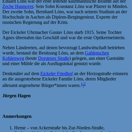
Eduard Löns war der erste leitende kaufmännische Beamte auf der
Zeche Hannover
. Sein Sohn Konstanz Löns war Pfarrer in Minden.
Der zweite Sohn, Bernhard Löns, war nach seinem Studium an der
Hochschule in Aachen als Diplom-Bergingenieur, Experte der
russischen Regierung auf der Krim.
Der Eickeler Uhrmacher Gustav Löns starb 1915. Seine Tochter
Agnes übernahm das Geschäft und war die erste Optikermeisterin.
Neben Ländereien, auf denen bevorzugt Landwirtschaft betrieben
wurde, bestand die Besitzung Löns, an dem
Gahlenschen
Kohlenweg
(heute
Dorstener Straße
) gelegen, aus einer Gaststätte
und einer Mühle die als Ausflugslokal genutzt wurde.
Denkmäler auf dem
Eickeler Friedhof
an der Herzogstraße erinnern
an die ausgestorbene Eickeler Familie Löns, deren Mitglieder
1
2
allesamt angesehene Bürger*innen waren.
|
Jürgen Hagen
Anmerkungen
Herne – von Ackerstraße bis Zur-Nieden-Straße,