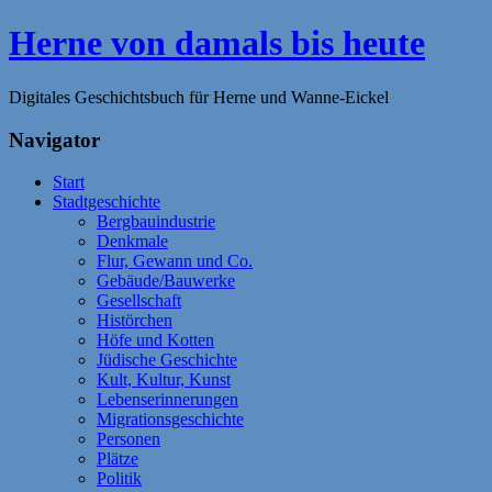
Zum
Herne von damals bis heute
Inhalt
springen
Digitales Geschichtsbuch für Herne und Wanne-Eickel
Navigator
Start
Stadtgeschichte
Bergbauindustrie
Denkmale
Flur, Gewann und Co.
Gebäude/Bauwerke
Gesellschaft
Histörchen
Höfe und Kotten
Jüdische Geschichte
Kult, Kultur, Kunst
Lebenserinnerungen
Migrationsgeschichte
Personen
Plätze
Politik