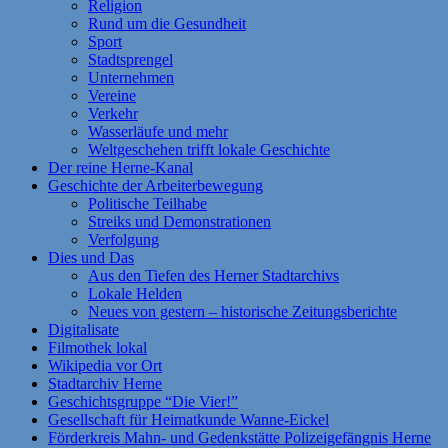
Religion
Rund um die Gesundheit
Sport
Stadtsprengel
Unternehmen
Vereine
Verkehr
Wasserläufe und mehr
Weltgeschehen trifft lokale Geschichte
Der reine Herne-Kanal
Geschichte der Arbeiterbewegung
Politische Teilhabe
Streiks und Demonstrationen
Verfolgung
Dies und Das
Aus den Tiefen des Herner Stadtarchivs
Lokale Helden
Neues von gestern – historische Zeitungsberichte
Digitalisate
Filmothek lokal
Wikipedia vor Ort
Stadtarchiv Herne
Geschichtsgruppe “Die Vier!”
Gesellschaft für Heimatkunde Wanne-Eickel
Förderkreis Mahn- und Gedenkstätte Polizeigefängnis Herne