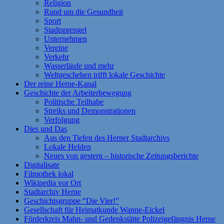
Religion
Rund um die Gesundheit
Sport
Stadtsprengel
Unternehmen
Vereine
Verkehr
Wasserläufe und mehr
Weltgeschehen trifft lokale Geschichte
Der reine Herne-Kanal
Geschichte der Arbeiterbewegung
Politische Teilhabe
Streiks und Demonstrationen
Verfolgung
Dies und Das
Aus den Tiefen des Herner Stadtarchivs
Lokale Helden
Neues von gestern – historische Zeitungsberichte
Digitalisate
Filmothek lokal
Wikipedia vor Ort
Stadtarchiv Herne
Geschichtsgruppe “Die Vier!”
Gesellschaft für Heimatkunde Wanne-Eickel
Förderkreis Mahn- und Gedenkstätte Polizeigefängnis Herne