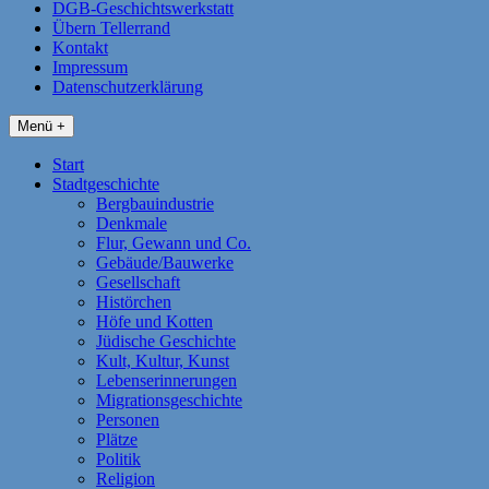
DGB-Geschichtswerkstatt
Übern Tellerrand
Kontakt
Impressum
Datenschutzerklärung
Menü +
Start
Stadtgeschichte
Bergbauindustrie
Denkmale
Flur, Gewann und Co.
Gebäude/Bauwerke
Gesellschaft
Histörchen
Höfe und Kotten
Jüdische Geschichte
Kult, Kultur, Kunst
Lebenserinnerungen
Migrationsgeschichte
Personen
Plätze
Politik
Religion