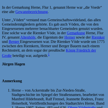
In der Gemarkung Herne, Flur 1, genannt Herne war „die Voede“
eine alte
Gewannbezeichnung
.
Unter „Vöden“ verstand man Gemeinschaftsweideland, das allen
Gemeindemitgliedern gehörte. Es gab auch Vöden, die von den
Eingesessenen mehrerer benachbarter Gemeinden genutzt wurden.
Eine solche war die Riemker Vöde, in der
Gemarkung
Herne, Flur
IV, genannt
Altenhöfe
, die Eigentum der
Herner
sowie der
Riemker
und
Berger
Eingesessenen war. Die Riemker Vöde wurde um 1775
zwischen den Riemkern, Herner und Berger Bauern nach einem
Rechtsstreit, an dem sogar der preußische
König Friedrich der
1
Große
beteiligt war, aufgeteilt.
Jürgen Hagen
Anmerkung
Herne – von Ackerstraße bis Zur-Nieden-Straße,
Stadtgeschichte im Spiegel der Straßennamen, bearbeitet von
Manfred Hildebrandt, Ralf Frensel, Jeannette Bodeux, Franz
Heiserholt, Veröffentlichungen des Stadtarchivs Herne, Band
1, Herne 1997, Seiten, 483 und 626,
Obere Vödestraße
und