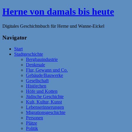
Zum
Herne von damals bis heute
Inhalt
springen
Digitales Geschichtsbuch für Herne und Wanne-Eickel
Navigator
Start
Stadtgeschichte
Bergbauindustrie
Denkmale
Flur, Gewann und Co.
Gebäude/Bauwerke
Gesellschaft
Histörchen
Höfe und Kotten
Jüdische Geschichte
Kult, Kultur, Kunst
Lebenserinnerungen
Migrationsgeschichte
Personen
Plätze
Politik