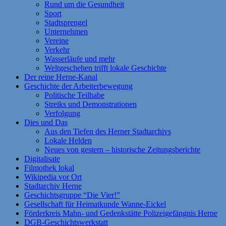
Rund um die Gesundheit
Sport
Stadtsprengel
Unternehmen
Vereine
Verkehr
Wasserläufe und mehr
Weltgeschehen trifft lokale Geschichte
Der reine Herne-Kanal
Geschichte der Arbeiterbewegung
Politische Teilhabe
Streiks und Demonstrationen
Verfolgung
Dies und Das
Aus den Tiefen des Herner Stadtarchivs
Lokale Helden
Neues von gestern – historische Zeitungsberichte
Digitalisate
Filmothek lokal
Wikipedia vor Ort
Stadtarchiv Herne
Geschichtsgruppe “Die Vier!”
Gesellschaft für Heimatkunde Wanne-Eickel
Förderkreis Mahn- und Gedenkstätte Polizeigefängnis Herne
DGB-Geschichtswerkstatt