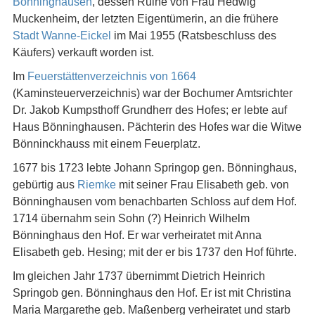
Bönninghausen
, dessen Ruine von Frau Hedwig
Muckenheim, der letzten Eigentümerin, an die frühere
Stadt Wanne-Eickel
im Mai 1955 (Ratsbeschluss des
Käufers) verkauft worden ist.
Im
Feuerstättenverzeichnis von 1664
(Kaminsteuerverzeichnis) war der Bochumer Amtsrichter
Dr. Jakob Kumpsthoff Grundherr des Hofes; er lebte auf
Haus Bönninghausen. Pächterin des Hofes war die Witwe
Bönninckhauss mit einem Feuerplatz.
1677 bis 1723 lebte Johann Springop gen. Bönninghaus,
gebürtig aus
Riemke
mit seiner Frau Elisabeth geb. von
Bönninghausen vom benachbarten Schloss auf dem Hof.
1714 übernahm sein Sohn (?) Heinrich Wilhelm
Bönninghaus den Hof. Er war verheiratet mit Anna
Elisabeth geb. Hesing; mit der er bis 1737 den Hof führte.
Im gleichen Jahr 1737 übernimmt Dietrich Heinrich
Springob gen. Bönninghaus den Hof. Er ist mit Christina
Maria Margarethe geb. Maßenberg verheiratet und starb